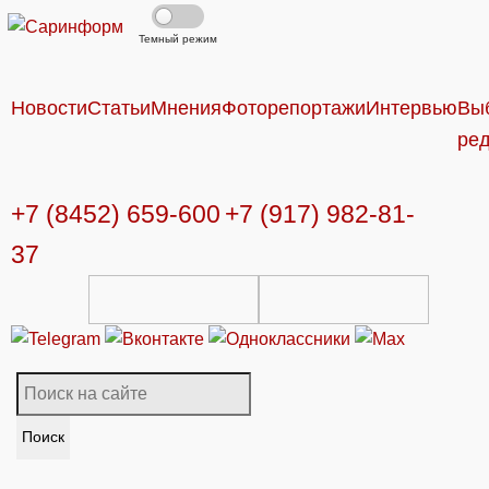
Темный режим
Новости
Статьи
Мнения
Фоторепортажи
Интервью
Вы
ре
+7 (8452) 659-600
+7 (917) 982-81-
37
Поиск