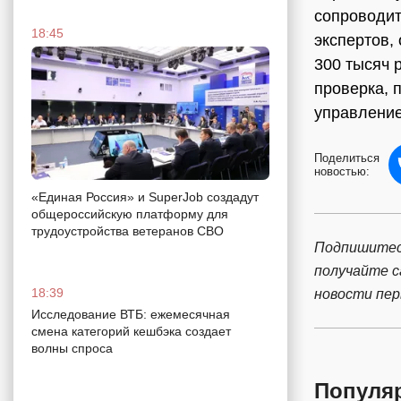
сопроводит
18:45
экспертов,
300 тысяч 
проверка, 
управление
Поделиться
новостью:
«Единая Россия» и SuperJob создадут
общероссийскую платформу для
трудоустройства ветеранов СВО
Подпишитес
получайте 
18:39
новости пе
Исследование ВТБ: ежемесячная
смена категорий кешбэка создает
волны спроса
Популя