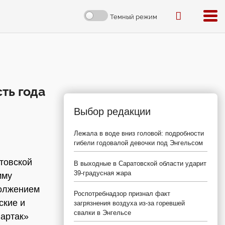
Темный режим
ть года
Выбор редакции
Лежала в воде вниз головой: подробности
гибели годовалой девочки под Энгельсом
товской
В выходные в Саратовской области ударит
39-градусная жара
мму
должением
Роспотребнадзор признал факт
ские и
загрязнения воздуха из-за горевшей
свалки в Энгельсе
партак»