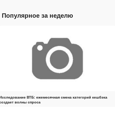
Популярное за неделю
Исследование ВТБ: ежемесячная смена категорий кешбэка
создает волны спроса