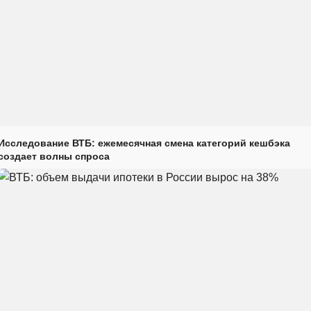
Исследование ВТБ: ежемесячная смена категорий кешбэка
создает волны спроса