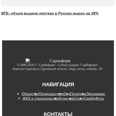
ВТБ: объем выдачи ипотеки в России вырос на 38%
© 2006-2026 © "СарИнформ". Сетевое издание "СарИнформ".
Новости Саратова и Саратовской области. Люди, места, события. 18+
НАВИГАЦИЯ
Общество
Происшествия
Суд
Политика
Экономика
ЖКХ и строительство
Культура
Спорт
СарИнФото
КОНТАКТЫ