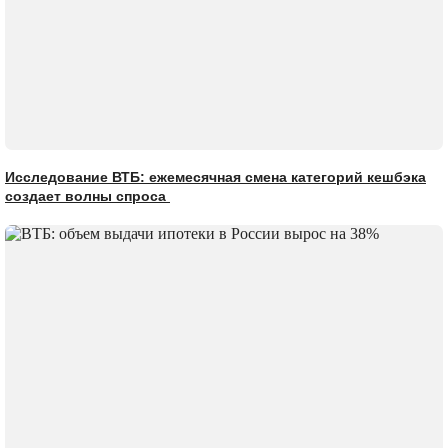
Исследование ВТБ: ежемесячная смена категорий кешбэка
создает волны спроса