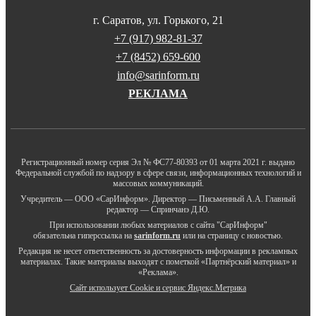
г. Саратов, ул. Горького, 21
+7 (917) 982-81-37
+7 (8452) 659-600
info@sarinform.ru
РЕКЛАМА
Регистрационный номер серия Эл № ФС77-80393 от 01 марта 2021 г. выдано
Федеральной службой по надзору в сфере связи, информационных технологий и
массовых коммуникаций.
Учредитель — ООО «СарИнформ». Директор — Письменный А.А. Главный
редактор — Спринчанэ Д.Ю.
При использовании любых материалов с сайта "СарИнформ"
обязательна гиперссылка на
sarinform.ru
или на страницу с новостью.
Редакция не несет ответственность за достоверность информации в рекламных
материалах. Такие материалы выходят с пометкой «Партнёрский материал» и
«Реклама».
Сайт использует Cookie и сервиc Яндекс.Метрика