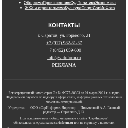
Общество
Происшествия
Суд
Политика
Экономика
ЖКХ и строительство
Культура
Спорт
СарИнФото
КОНТАКТЫ
г. Саратов, ул. Горького, 21
+7 (917) 982-81-37
+7 (8452) 659-600
info@sarinform.ru
РЕКЛАМА
Регистрационный номер серия Эл № ФС77-80393 от 01 марта 2021 г. выдано
Федеральной службой по надзору в сфере связи, информационных технологий и
массовых коммуникаций.
Учредитель — ООО «СарИнформ». Директор — Письменный А.А. Главный
редактор — Спринчанэ Д.Ю.
При использовании любых материалов с сайта "СарИнформ"
обязательна гиперссылка на
sarinform.ru
или на страницу с новостью.