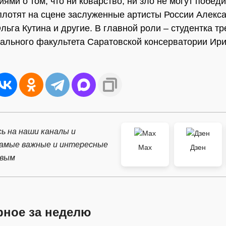
ями о том, что ни коварство, ни зло не могут побед
плотят на сцене заслуженные артисты России Алекс
льга Кутина и другие. В главной роли – студентка тр
рального факультета Саратовской консерватории Ир
ь на наши каналы и
самые важные и интересные
Max
Дзен
рвым
рное за неделю