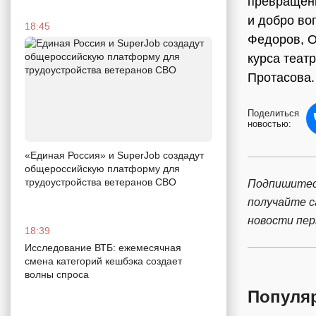
превращени
и добро во
18:45
Федоров, О
курса теат
Протасова.
Поделиться
новостью:
«Единая Россия» и SuperJob создадут
общероссийскую платформу для
трудоустройства ветеранов СВО
Подпишитес
получайте 
новости пе
18:39
Исследование ВТБ: ежемесячная
смена категорий кешбэка создает
волны спроса
Популя