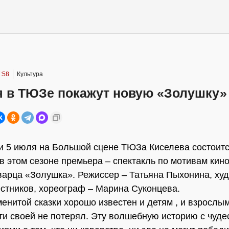
:58
Культура
я в ТЮЗе покажут новую «Золушку»
 и 5 июля на Большой сцене ТЮЗа Киселева состоит
в этом сезоне премьера – спектакль по мотивам кин
арца «Золушка». Режиссер – Татьяна Пыхонина, худ
тников, хореограф – Марина Суконцева.
енитой сказки хорошо известен и детям , и взрослым
ти своей не потерял. Эту волшебную историю с чуде