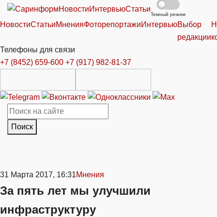
Новости
Интервью
Статьи
Темный режим
Новости
Статьи
Мнения
Фоторепортажи
Интервью
Выбор
Н
редакции
к
Телефоны для связи
+7 (8452) 659-600
+7 (917) 982-81-37
Поиск
31 Марта 2017, 16:31
Мнения
За пять лет мы улучшили
инфраструктуру