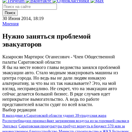
Поиск
30 Июня 2014, 18:19
Мнения
Нужно заняться проблемой
эвакуаторов
Казаросян Мартирос Оганесович - Член Общественной
палаты Саратовской области
Я бы на месте нового главы ведомства занялся проблемой
эвакуации авто. Стало модным эвакуировать машины из
центра города. Но ведь вы не дали людям никакую
альтернативу, за что вы их так наказываете? Это, на мой
взгляд, несправедливо. Не секрет, что на эвакуации авто
сейчас делается большой бизнес. В ряде случаев идет
неприкрытое вымогательство. А ведь по работе
представителей власти судят по всей власти.
Выбор редакции
В выходные в Саратовской области ударит 39-градусная жара
Роспотребнадзор признал факт загрязнения воздуха из-за горевшей свалки в
Энгельсе
Саратовская прокуратура требует вернуть в бюджет 570 млн за
некачественное благоустройство
Министр строительства и ЖКХ Бутылкин: