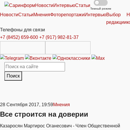
Новости
Интервью
Статьи
Темный режим
Новости
Статьи
Мнения
Фоторепортажи
Интервью
Выбор
Н
редакции
к
Телефоны для связи
+7 (8452) 659-600
+7 (917) 982-81-37
Поиск
28 Сентября 2017, 19:59
Мнения
Все строится на доверии
Казаросян Мартирос Оганесович - Член Общественной