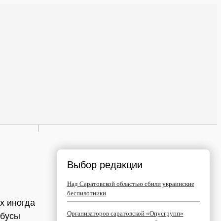
Выбор редакции
Над Саратовской областью сбили украинские
беспилотники
х иногда
Организаторов саратовской «Опусгрупп»
обусы