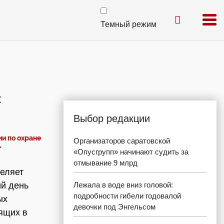
Темный режим
х
Выбор редакции
и по охране
Организаторов саратовской
"
«Опусгрупп» начинают судить за
отмывание 9 млрд
деляет
ий день
Лежала в воде вниз головой:
подробности гибели годовалой
ых
девочки под Энгельсом
дящих в