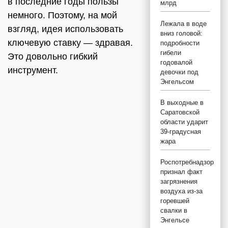
в последние годы пользы
млрд
немного. Поэтому, на мой
Лежала в воде
взгляд, идея использовать
вниз головой:
ключевую ставку — здравая.
подробности
гибели
Это довольно гибкий
годовалой
инструмент.
девочки под
Энгельсом
В выходные в
Саратовской
области ударит
39-градусная
жара
Роспотребнадзор
признал факт
загрязнения
воздуха из-за
горевшей
свалки в
Энгельсе