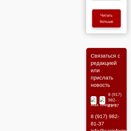
Читать
больше
Связаться с
редакцией
или
прислать
новость
8 (917)
982-
81-37
8 (917) 982-
81-37