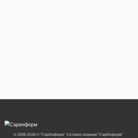
© 2006-2026 © "СарИнформ". Сетевое издание "СарИнформ".