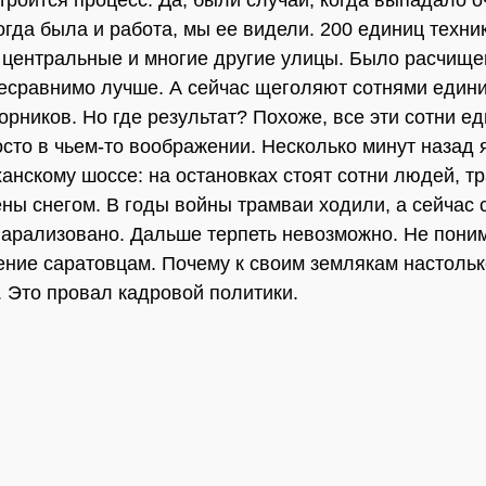
строится процесс. Да, были случаи, когда выпадало о
тогда была и работа, мы ее видели. 200 единиц техни
центральные и многие другие улицы. Было расчище
есравнимо лучше. А сейчас щеголяют сотнями едини
орников. Но где результат? Похоже, все эти сотни е
осто в чьем-то воображении. Несколько минут назад 
анскому шоссе: на остановках стоят сотни людей, 
ены снегом. В годы войны трамваи ходили, а сейчас 
арализовано. Дальше терпеть невозможно. Не поним
ение саратовцам. Почему к своим землякам настольк
.. Это провал кадровой политики.