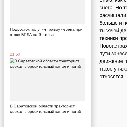
Знаю, как 
снега. Но 
расчищали 
больше и н
Подросток получил травму черепа при
тысячей дв
атаке БПЛА на Энгельс
техники пр
Новоастрах
пути занес
21:59
движение п
такое униж
относятся.
В Саратовской области тракторист
съехал в оросительный канал и погиб