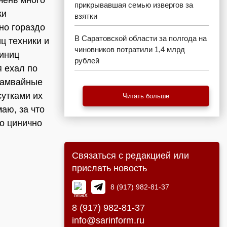
чень много
прикрывавшая семью извергов за
ки
взятки
но гораздо
В Саратовской области за полгода на
ц техники и
чиновников потратили 1,4 млрд
диниц
рублей
я ехал по
трамвайные
сутками их
Читать больше
аю, за что
о цинично
Связаться с редакцией или
прислать новость
8 (917) 982-81-37
8 (917) 982-81-37
info@sarinform.ru