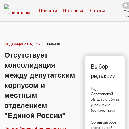
Новости
Интервью
Статьи
Те
ре
24 Декабря 2016, 14:26
Мнения
Отсутствует
консолидация
Выбор
между депутатским
редакции
корпусом и
Над
местным
Саратовской
областью сбили
отделением
украинские
беспилотники
"Единой России"
Организаторов
саратовской
Писной Леонид Александрович -