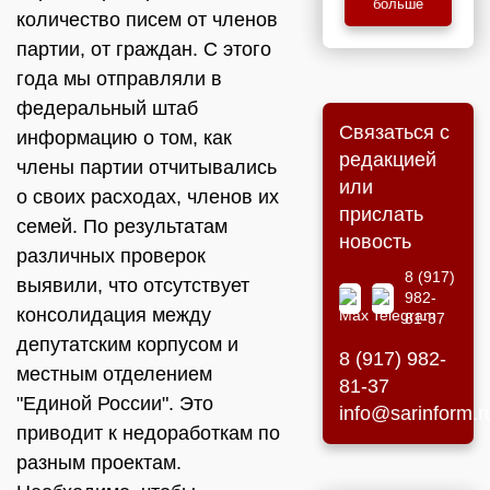
больше
количество писем от членов
партии, от граждан. С этого
года мы отправляли в
федеральный штаб
Связаться с
информацию о том, как
редакцией
члены партии отчитывались
или
о своих расходах, членов их
прислать
семей. По результатам
новость
различных проверок
8 (917)
выявили, что отсутствует
982-
консолидация между
81-37
депутатским корпусом и
8 (917) 982-
местным отделением
81-37
"Единой России". Это
info@sarinform.r
приводит к недоработкам по
разным проектам.