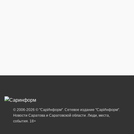
© 2006-2026 © "СарИнформ". Сетевое издание "СарИнформ".
Новости Саратова и Саратовской области. Люди, места,
события. 18+