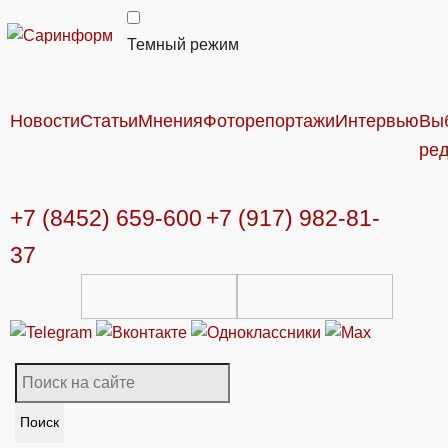
Темный режим
Новости
Статьи
Мнения
Фоторепортажи
Интервью
Вы
ре
+7 (8452) 659-600
+7 (917) 982-81-
37
Поиск