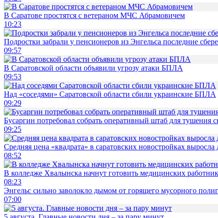
В Саратове простятся с ветераном МЧС Абрамовичем
10:23
Подростки забрали у пенсионеров из Энгельса последние сбер
09:57
В Саратовской области объявили угрозу атаки БПЛА
09:53
Над «соседями» Саратовской области сбили украинские БПЛА
09:29
Бусаргин потребовал собрать оперативный штаб для тушения с
09:25
Средняя цена «квадрата» в саратовских новостройках выросла 
08:52
В колледже Хвалынска начнут готовить медицинских работни
08:23
Энгельс сильно заволокло дымом от горящего мусорного поли
07:00
5 августа. Главные новости дня – за пару минут