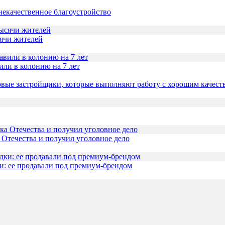
 некачественное благоустройство
сячи жителей
или в колонию на 7 лет
вые застройщики, которые выполняют работу с хорошим качест
 Отечества и получил уголовное дело
и: ее продавали под премиум-брендом