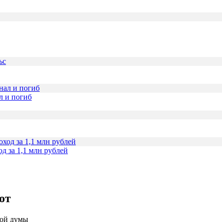
л и погиб
д за 1,1 млн рублей
от
ной думы