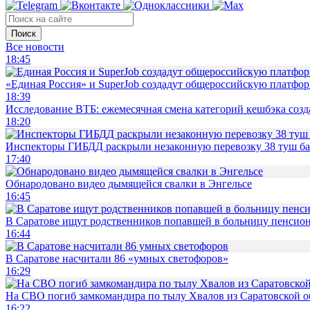
Поиск
Все новости
18:45
«Единая Россия» и SuperJob создадут общероссийскую платфор
18:39
Исследование ВТБ: ежемесячная смена категорий кешбэка созд
18:20
Инспекторы ГИБДД раскрыли незаконную перевозку 38 туш б
17:40
Обнародовано видео дымящейся свалки в Энгельсе
16:45
В Саратове ищут родственников попавшей в больницу пенсио
16:44
В Саратове насчитали 86 «умных светофоров»
16:29
На СВО погиб замкомандира по тылу Хвалов из Саратовской о
16:22