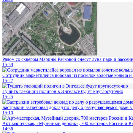
Рядом со сквером Марины Расковой снесут луна-парк и бассей
15:59
Сотрудник маркетплейса воровал из посылок золотые кольца и 
15:27
Тушить тлеющий полигон в Энгельсе будут круглосуточно
15:25
Бастрыкин затребовал доклад по делу о разрушающемся доме в
15:10
Арт-мастерская, «Музейный дворик», 700 мастеров России и Ка
14:56