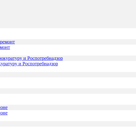
емонт
куратуру и Роспотребнадзор
гоне