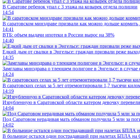
В Саратове ребенок упал с 3 этажа на козырек отдела полиции
14:54
В саратовском минздраве призвали как можно дольше кормить
14:41
ВТБ: объем выдачи ипотеки в России вырос на 38%
14:40
Едкий дым от свалки в Энгельсе: граждан призвали реже выхо
14:35
Замглавы минздрава о тлеющем полигоне в Энгельсе: в случае
14:24
В саратовских селах за 5 лет отремонтировали 1,7 тысячи кило
14:19
Изрубленную в Саратовской области катером девочку перевели
14:04
Под Саратовом нерадивая мать обманом получила 5 млн за по
14:02
В больнице остался один пострадавший при налетах БПЛА на 