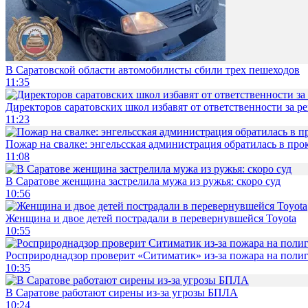
В Саратовской области автомобилисты сбили трех пешеходов
11:35
Директоров саратовских школ избавят от ответственности за р
11:23
Пожар на свалке: энгельсская администрация обратилась в про
11:08
В Саратове женщина застрелила мужа из ружья: скоро суд
10:56
Женщина и двое детей пострадали в перевернувшейся Toyota
10:55
Росприроднадзор проверит «Ситиматик» из-за пожара на поли
10:35
В Саратове работают сирены из-за угрозы БПЛА
10:24