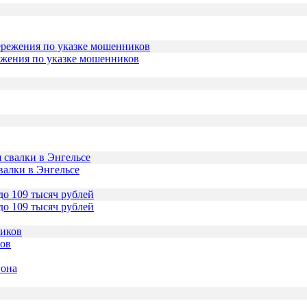
ежения по указке мошенников
валки в Энгельсе
до 109 тысяч рублей
ков
гона