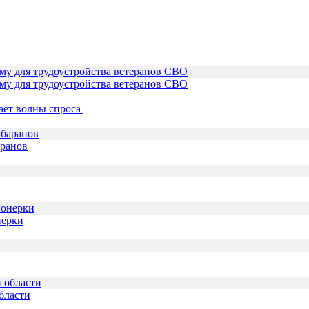
му для трудоустройства ветеранов СВО
ает волны спроса
аранов
нерки
бласти