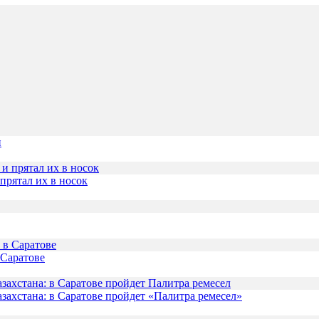
н
прятал их в носок
 Саратове
захстана: в Саратове пройдет «Палитра ремесел»