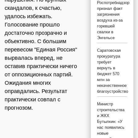
Роспотребнадзор
скандалов, к счастью,
признал факт
загрязнения
удалось избежать.
воздуха из-за
Голосование прошло
горевшей
свалки в
достаточно прозрачно и
Энгельсе
объективно. С большим
перевесом "Единая Россия"
Саратовская
прокуратура
вырвалась вперед, не
требует
оставив практически ничего
вернуть в
от оппозиционных партий.
бюджет 570
млн за
Ожидания многих
некачественное
оправдались. Результат
благоустройство
практически совпал с
Министр
прогнозом.
строительства
и ЖКХ
Бутылкин: «У
нас появились
новые