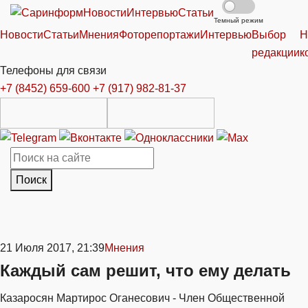
Новости
Интервью
Статьи
Темный режим
Новости
Статьи
Мнения
Фоторепортажи
Интервью
Выбор
Н
редакции
к
Телефоны для связи
+7 (8452) 659-600
+7 (917) 982-81-37
Поиск
21 Июля 2017, 21:39
Мнения
Каждый сам решит, что ему делать
Казаросян Мартирос Оганесович - Член Общественной