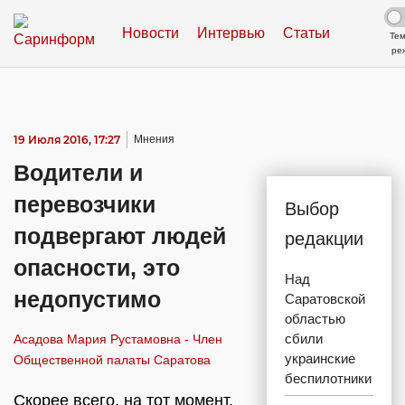
Новости
Интервью
Статьи
Те
ре
19 Июля 2016, 17:27
Мнения
Водители и
перевозчики
Выбор
подвергают людей
редакции
опасности, это
Над
недопустимо
Саратовской
областью
сбили
Асадова Мария Рустамовна - Член
украинские
Общественной палаты Саратова
беспилотники
Скорее всего, на тот момент,