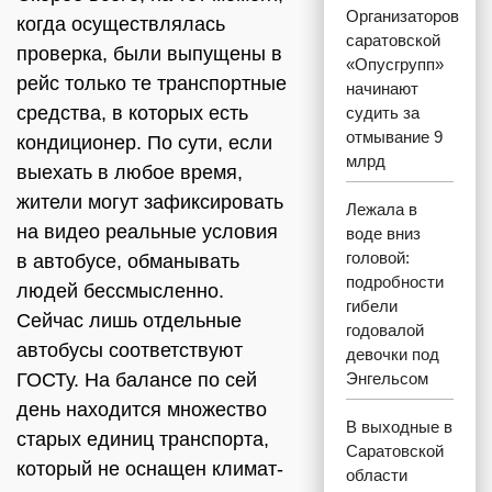
Организаторов
когда осуществлялась
саратовской
проверка, были выпущены в
«Опусгрупп»
рейс только те транспортные
начинают
средства, в которых есть
судить за
отмывание 9
кондиционер. По сути, если
млрд
выехать в любое время,
жители могут зафиксировать
Лежала в
на видео реальные условия
воде вниз
головой:
в автобусе, обманывать
подробности
людей бессмысленно.
гибели
Сейчас лишь отдельные
годовалой
автобусы соответствуют
девочки под
ГОСТу. На балансе по сей
Энгельсом
день находится множество
В выходные в
старых единиц транспорта,
Саратовской
который не оснащен климат-
области