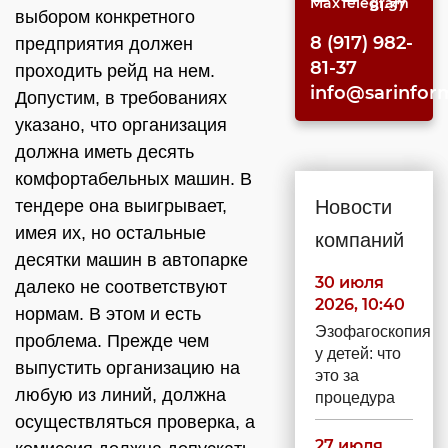
81-37
выбором конкретного
8 (917) 982-
предприятия должен
81-37
проходить рейд на нем.
info@sarinfor
Допустим, в требованиях
указано, что организация
должна иметь десять
комфортабельных машин. В
тендере она выигрывает,
Новости
имея их, но остальные
компаний
десятки машин в автопарке
30 июля
далеко не соответствуют
2026, 10:40
нормам. В этом и есть
Эзофагоскопия
проблема. Прежде чем
у детей: что
выпустить организацию на
это за
любую из линий, должна
процедура
осуществляться проверка, а
27 июля