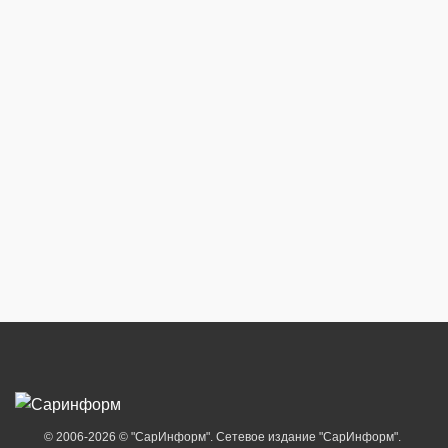
© 2006-2026 © "СарИнформ". Сетевое издание "СарИнформ".