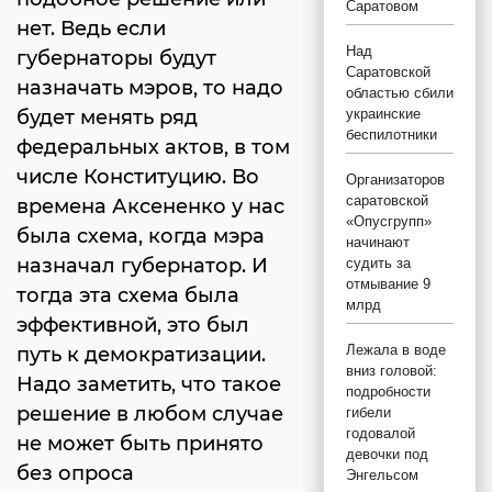
Саратовом
нет. Ведь если
Над
губернаторы будут
Саратовской
назначать мэров, то надо
областью сбили
будет менять ряд
украинские
беспилотники
федеральных актов, в том
числе Конституцию. Во
Организаторов
саратовской
времена Аксененко у нас
«Опусгрупп»
была схема, когда мэра
начинают
назначал губернатор. И
судить за
отмывание 9
тогда эта схема была
млрд
эффективной, это был
Лежала в воде
путь к демократизации.
вниз головой:
Надо заметить, что такое
подробности
решение в любом случае
гибели
годовалой
не может быть принято
девочки под
без опроса
Энгельсом