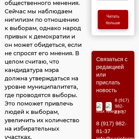
общественного менения.
Сейчас мы наблюдаем
Читать
нигилизм по отношению
больше
к выборам, однако народ
привык к демократии и
он может обидеться, если
не спросят его мнения. В
Связаться с
целом считаю, что
редакцией
кандидатура мэра
или
должна утверждаться на
прислать
уровне муниципалитета,
новость
где проводятся выборы.
8 (917)
Это поможет привлечь
982-
людей к выборам,
81-37
увеличить их количество
8 (917) 982-
на избирательных
81-37
участках.