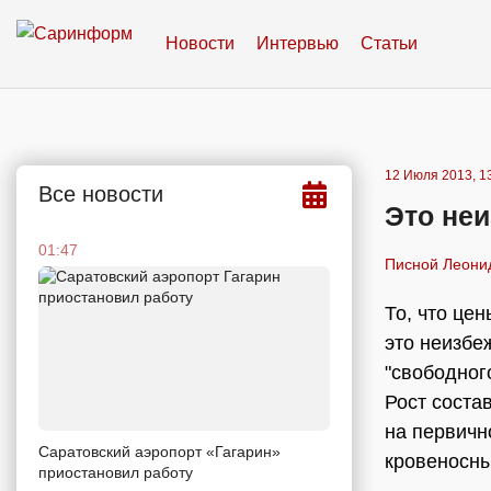
Новости
Интервью
Статьи
12 Июля 2013, 1
Все новости
Это не
01:47
Писной Леонид
То, что цен
это неизбе
"свободног
Рост соста
на первичн
Саратовский аэропорт «Гагарин»
кровеносны
приостановил работу