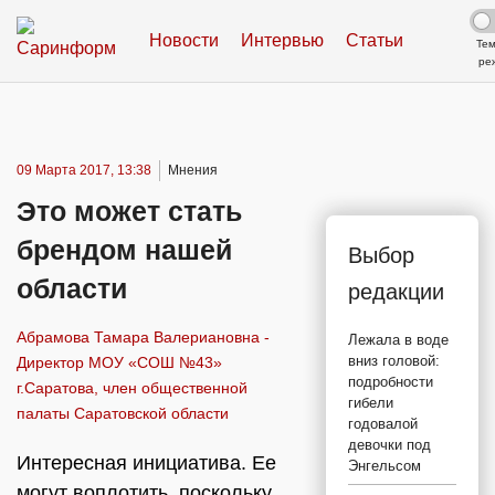
Новости
Интервью
Статьи
Те
ре
09 Марта 2017, 13:38
Мнения
Это может стать
брендом нашей
Выбор
области
редакции
Абрамова Тамара Валериановна -
Лежала в воде
вниз головой:
Директор МОУ «СОШ №43»
подробности
г.Саратова, член общественной
гибели
палаты Саратовской области
годовалой
девочки под
Интересная инициатива. Ее
Энгельсом
могут воплотить, поскольку