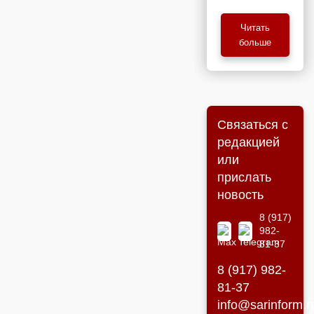
Читать
больше
Связаться с
редакцией
или
прислать
новость
8 (917)
982-
81-37
8 (917) 982-
81-37
info@sarinform.r