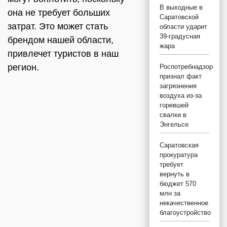
В выходные в
она не требует больших
Саратовской
затрат. Это может стать
области ударит
39-градусная
брендом нашей области,
жара
привлечет туристов в наш
регион.
Роспотребнадзор
признал факт
загрязнения
воздуха из-за
горевшей
свалки в
Энгельсе
Саратовская
прокуратура
требует
вернуть в
бюджет 570
млн за
некачественное
благоустройство