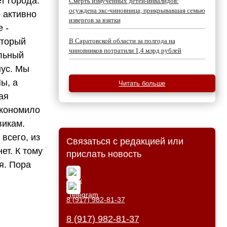
т города.
Смерть измученных детей-инвалидов:
осуждена экс-чиновница, прикрывавшая семью
 активно
извергов за взятки
 -
оторый
В Саратовской области за полгода на
чиновников потратили 1,4 млрд рублей
альный
нус. Мы
ы, а
Читать больше
ая
экономило
викам.
всего, из
Связаться с редакцией или
ет. К тому
прислать новость
я. Пора
8 (917) 982-81-37
8 (917) 982-81-37