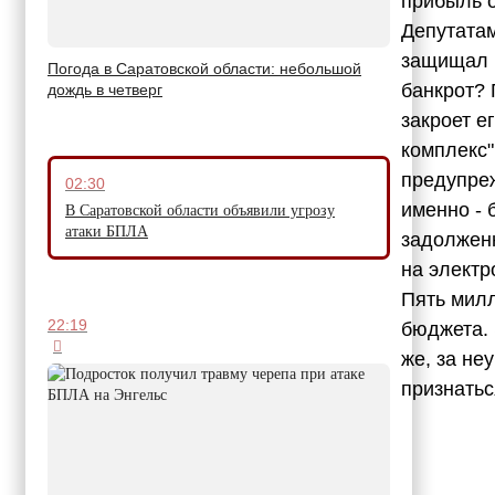
прибыль о
Депутатам
защищал В
Погода в Саратовской области: небольшой
банкрот? 
дождь в четверг
закроет е
комплекс"
предупреж
02:30
именно - 
В Саратовской области объявили угрозу
атаки БПЛА
задолженн
на электр
Пять милл
22:19
бюджета. 
же, за не
признатьс