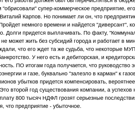
т его работы должен был бы перечисляться в бюдже
 "обрисовали" супер-коммерческое предприятие, его
италий Карпов. Но понимает ли он, что предприятие
Пройдет немного времени и найдется "диверсант", к
го. Долги придется выплачивать. По факту, "Коммун
 не может жить без субсидий города и работает в ми
дали, что его ждет та же судьба, что некоторые МУП
банкротство. У него есть и дебиторская, и кредиторск
ость. ПО итогам года получается, что руководство 
оэнергии и газе, буквально "залезло в карман" к газо
ионов убытков придется компенсировать, вероятнее 
Это второй год существования компании, а успехов н
уплату 800 тысяч НДФЛ грозят серьезные последстви
я, что предприятие - убыточное.