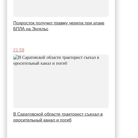
Подросток получил травму черепа при атаке
БПЛА на Энгельс
21:59
В Саратовской области тракторист съехал в
оросительный канал и погиб