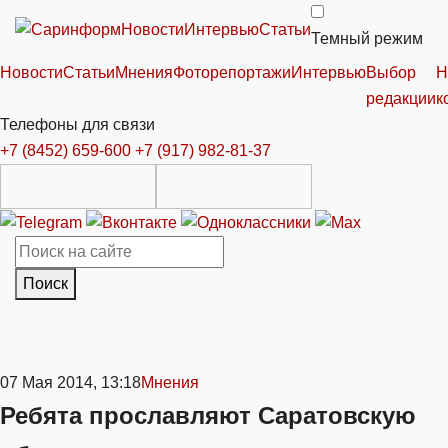
Новости
Интервью
Статьи
Темный режим
Новости
Статьи
Мнения
Фоторепортажи
Интервью
Выбор
Н
редакции
к
Телефоны для связи
+7 (8452) 659-600
+7 (917) 982-81-37
Поиск
07 Мая 2014, 13:18
Мнения
Ребята прославляют Саратовскую