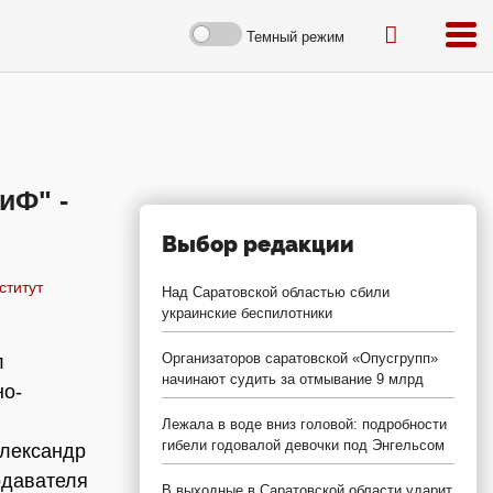
Темный режим
иФ" -
Выбор редакции
ститут
Над Саратовской областью сбили
украинские беспилотники
Организаторов саратовской «Опусгрупп»
л
начинают судить за отмывание 9 млрд
но-
Лежала в воде вниз головой: подробности
гибели годовалой девочки под Энгельсом
Александр
одавателя
В выходные в Саратовской области ударит