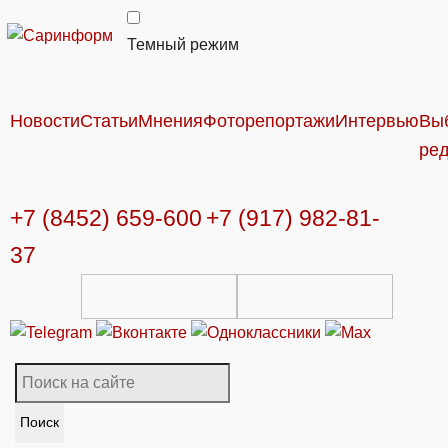
Темный режим
Новости
Статьи
Мнения
Фоторепортажи
Интервью
Вы
ре
+7 (8452) 659-600
+7 (917) 982-81-
37
Поиск