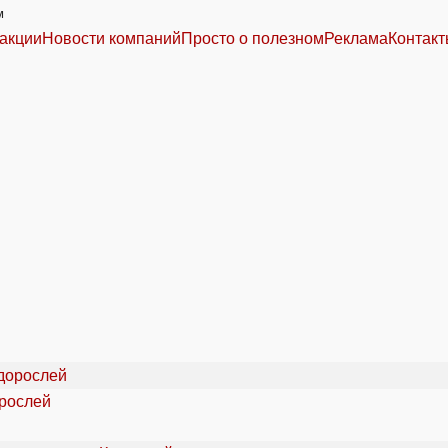
м
акции
Новости компаний
Просто о полезном
Реклама
Контак
орослей