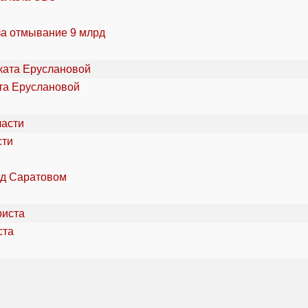
за отмывание 9 млрд
та Еруслановой
сти
од Саратовом
ста