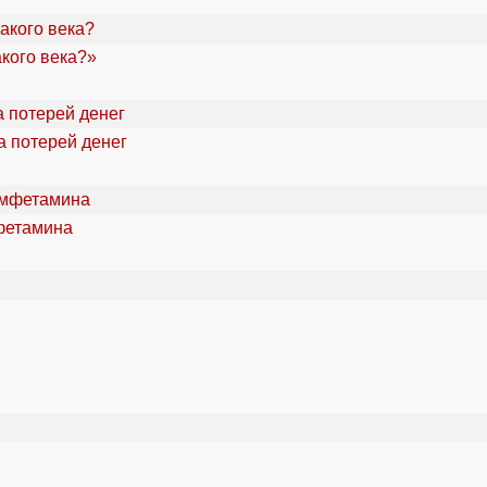
акого века?»
а потерей денег
фетамина