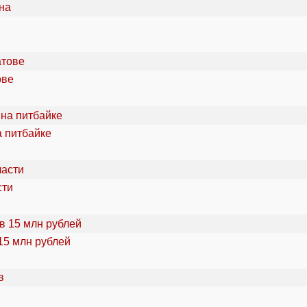
ове
а питбайке
сти
15 млн рублей