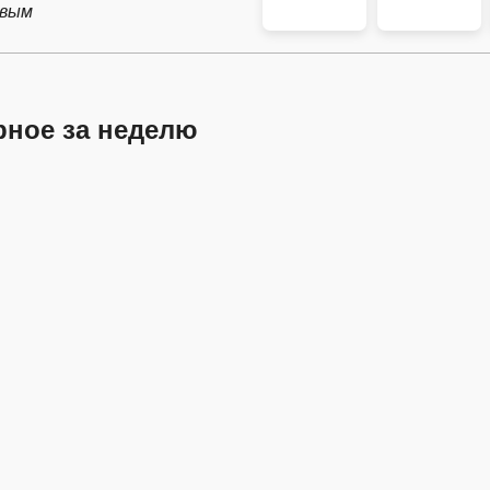
рвым
рное за неделю