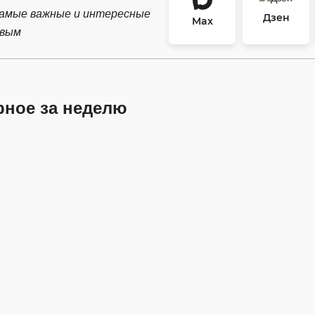
самые важные и интересные
Дзен
Max
рвым
рное за неделю