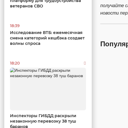
платформу для трудоустройства
получайте 
ветеранов СВО
новости пе
18:39
Исследование ВТБ: ежемесячная
смена категорий кешбэка создает
Популя
волны спроса
18:20
Инспекторы ГИБДД раскрыли
незаконную перевозку 38 туш
баранов