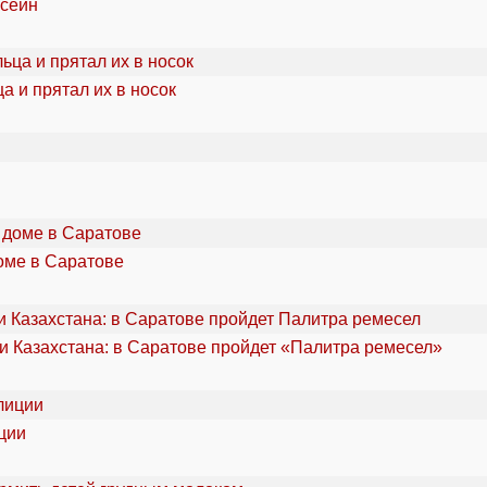
ссейн
а и прятал их в носок
оме в Саратове
и Казахстана: в Саратове пройдет «Палитра ремесел»
ции