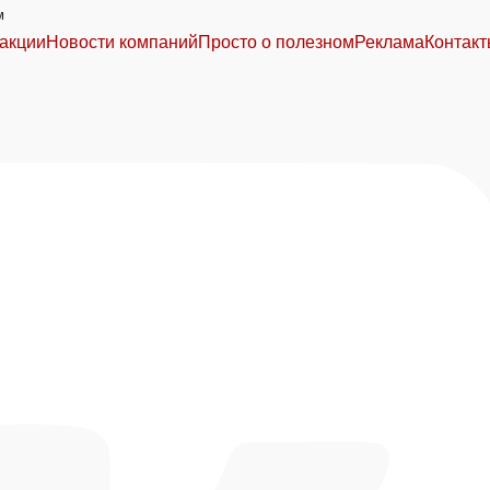
м
акции
Новости компаний
Просто о полезном
Реклама
Контак