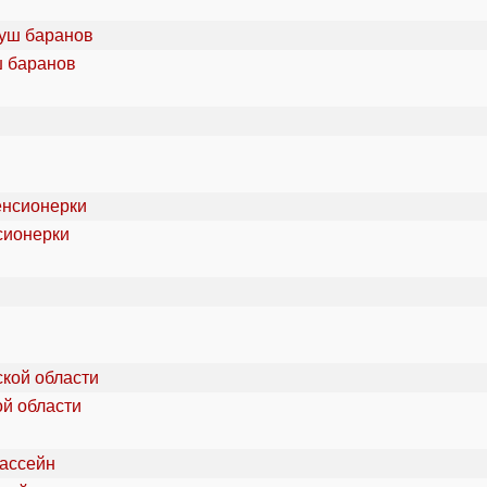
ш баранов
сионерки
ой области