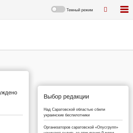
Темный режим
буждено
Выбор редакции
Над Саратовской областью сбили
украинские беспилотники
Организаторов саратовской «Опусгрупп»
начинают судить за отмывание 9 млрд