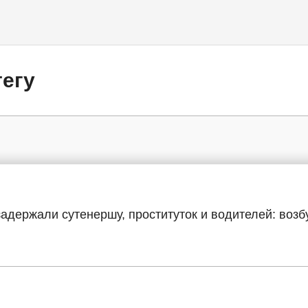
тегу
задержали сутенершу, проституток и водителей: воз