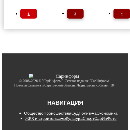
1
2
»
© 2006-2026 © "СарИнформ". Сетевое издание "СарИнформ".
Новости Саратова и Саратовской области. Люди, места, события. 18+
НАВИГАЦИЯ
Общество
Происшествия
Суд
Политика
Экономика
ЖКХ и строительство
Культура
Спорт
СарИнФото