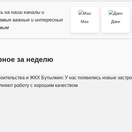
ь на наши каналы и
самые важные и интересные
Max
Дзен
рвым
рное за неделю