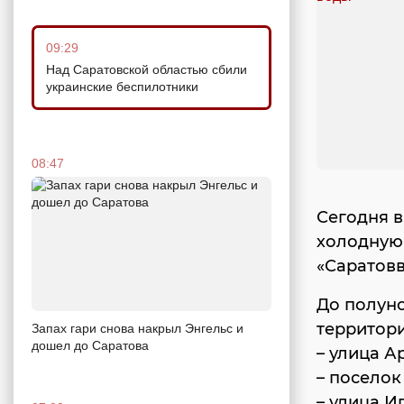
09:29
Над Саратовской областью сбили
украинские беспилотники
08:47
Сегодня 
холодную 
«Саратовв
До полуно
территори
Запах гари снова накрыл Энгельс и
дошел до Саратова
– улица А
– посело
– улица И