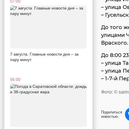
07:00
– улица О
– Гусельс
До того ж
улицами Ч
Враского.
7 августа. Главные новости дня – за
До 8:00 2
пару минут
– улица Та
– улица Пе
– 1-7-й П
06:00
Фото: © sarin
Поделиться
новостью: