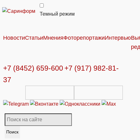
Темный режим
Новости
Статьи
Мнения
Фоторепортажи
Интервью
Вы
ре
+7 (8452) 659-600
+7 (917) 982-81-
37
Поиск