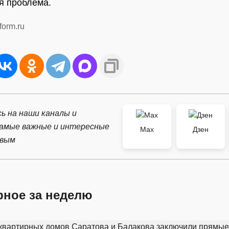
я проблема.
form.ru
ь на наши каналы и
самые важные и интересные
Max
Дзен
рвым
рное за неделю