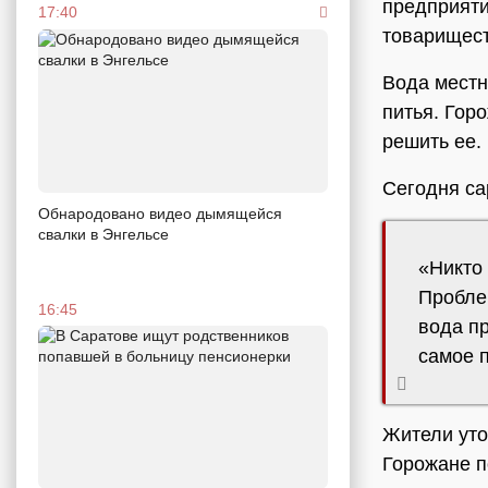
предприяти
17:40
товарищест
Вода местн
питья. Гор
решить ее.
Сегодня са
Обнародовано видео дымящейся
свалки в Энгельсе
«Никто 
Пробле
16:45
вода п
самое п
Жители уто
Горожане п