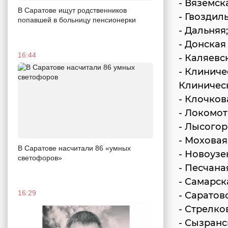
- Вяземск
В Саратове ищут родственников
- Гвоздил
попавшей в больницу пенсионерки
- Дальняя;
- Донская
16:44
- Каляевс
- Клиниче
Клиническ
- Клочков
- Локомот
- Лысогор
- Моховая
В Саратове насчитали 86 «умных
- Новоузе
светофоров»
- Песчана
- Самарск
16:29
- Саратов
- Стрелко
- Сызранс