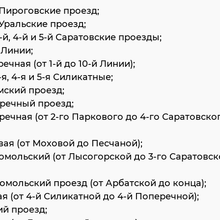
й Пироговские проезд;
й Уральские проезд;
, 3-й, 4-й и 5-й Саратовские проезды;
я Линии;
речная (от 1-й до 10-й Линии);
 3-я, 4-я и 5-я Силикатные;
емский проезд;
еречный проезд;
еречная (от 2-го Паркового до 4-го Саратовско
овая (от Моховой до Песчаной);
сомольский (от Лысогорской до 3-го Саратовск
сомольский проезд (от Арбатской до конца);
ая (от 4-й Силикатной до 4-й Поперечной);
ий проезд;