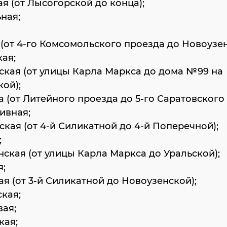
ая (от Лысогорской до конца);
ьная;
 (от 4-го Комсомольского проезда до Новоузен
кая;
ская (от улицы Карла Маркса до дома №99 на
ой);
а (от Литейного проезда до 5-го Саратовского 
ивная;
ская (от 4-й Силикатной до 4-й Поперечной);
;
нская (от улицы Карла Маркса до Уральской);
я;
ая (от 3-й Силикатной до Новоузенской);
ская;
вая;
кая;