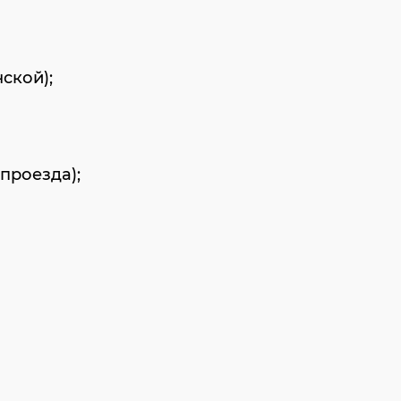
ской);
проезда);