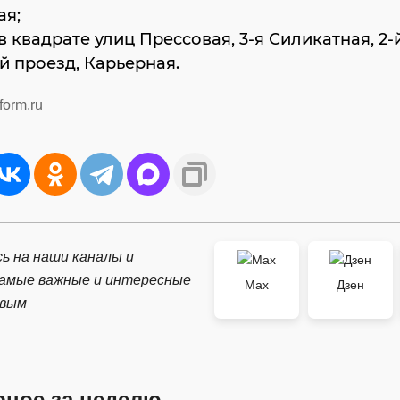
ая;
 в квадрате улиц Прессовая, 3-я Силикатная, 2-
 проезд, Карьерная.
form.ru
ь на наши каналы и
самые важные и интересные
Max
Дзен
рвым
рное за неделю