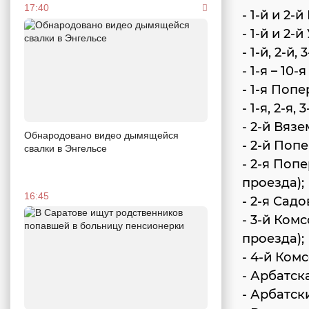
17:40
- 1-й и 2-
- 1-й и 2-
- 1-й, 2-й
- 1-я – 10-
- 1-я Попе
- 1-я, 2-я,
- 2-й Вяз
Обнародовано видео дымящейся
- 2-й Поп
свалки в Энгельсе
- 2-я Поп
проезда);
16:45
- 2-я Сад
- 3-й Ком
проезда);
- 4-й Ком
- Арбатск
- Арбатск