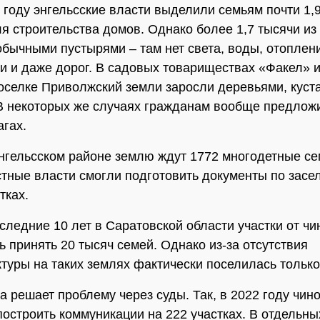
 году энгельсские власти выделили семьям почти 1,
ля строительства домов. Однако более 1,7 тысячи из
обычными пустырями – там нет света, воды, отоплени
и и даже дорог. В садовых товариществах «Факел» 
поселке Приволжский земли заросли деревьями, куст
В некоторых же случаях гражданам вообще предлож
агах.
нгельсском районе землю ждут 1772 многодетные се
тные власти смогли подготовить документы по зас
тках.
оследние 10 лет в Саратовской области участки от ч
ь принять 20 тысяч семей. Однако из-за отсутствия
туры на таких землях фактически поселилась только
а решает проблему через суды. Так, в 2022 году чин
построить коммуникации на 222 участках. В отдельны