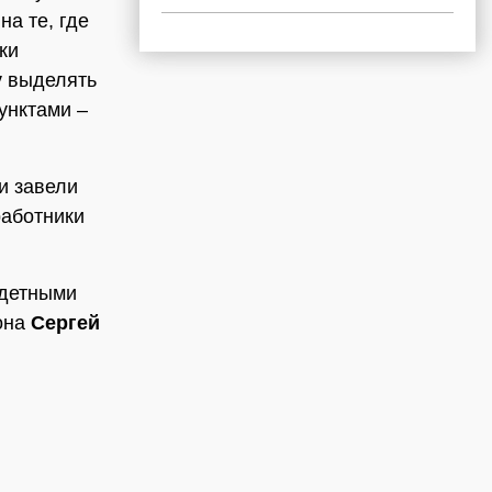
а те, где
ки
у
выделять
унктами –
и завели
работники
одетными
она
Сергей