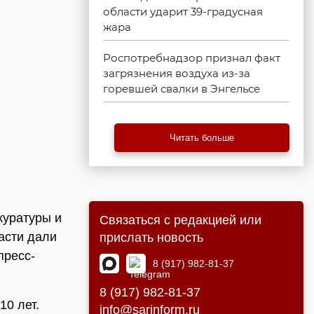
области ударит 39-градусная
жара
Роспотребнадзор признал факт
загрязнения воздуха из-за
горевшей свалки в Энгельсе
Читать больше
куратуры и
Связаться с редакцией или
асти дали
прислать новость
пресс-
8 (917) 982-81-37
8 (917) 982-81-37
10 лет.
info@sarinform.ru