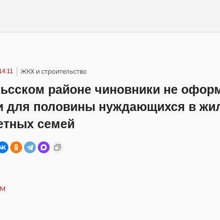
14:11
ЖКХ и строительство
льсском районе чиновники не офор
и для половины нуждающихся в жи
етных семей