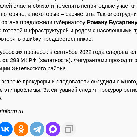
елей власти обязали поменять непригодные участки н
 потеряно, а некоторые – расчистить. Также сотрудни
 органа предложили губернатору
Роману Бусаргин
с готовой инфраструктурой и рядом с населенными п
овторять ошибку предшественников.
урорских проверок в сентябре 2022 года следовател
1 ст. 293 УК РФ (халатность). Фигурантами проходят 
ции Энгельсского района.
 встрече прокуроры и следователи обсудили с мног
е эти проблемы. За ситуацией следит прокурор реги
о
.
inform.ru