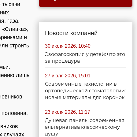
9 тысячи
 них
я, газа,
и «Сливка»,
Новости компаний
арниками и
или строить
30 июля 2026, 10:40
Эзофагоскопия у детей: что это
за процедура
мьи.
елению лишь
27 июля 2026, 15:01
Современные технологии в
ортопедической стоматологии:
иновников
новые материалы для коронок
23 июля 2026, 11:17
 половина.
Душевая панель: современная
овников
альтернатива классическому
душу
х случаях