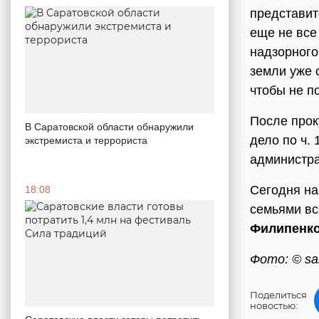
представит
еще не все
надзорного
земли уже 
чтобы не п
После прок
В Саратовской области обнаружили
дело по ч. 
экстремиста и террориста
администра
Сегодня на
18:08
семьями вс
Филипенк
Фото: © sar
Поделиться
новостью: