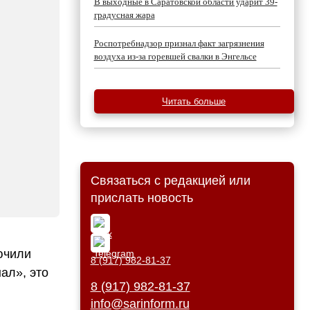
В выходные в Саратовской области ударит 39-
градусная жара
Роспотребнадзор признал факт загрязнения
воздуха из-за горевшей свалки в Энгельсе
Читать больше
Связаться с редакцией или
прислать новость
ючили
8 (917) 982-81-37
ал», это
8 (917) 982-81-37
info@sarinform.ru