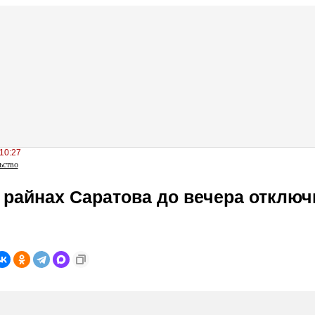
10:27
ьство
 райнах Саратова до вечера отклю