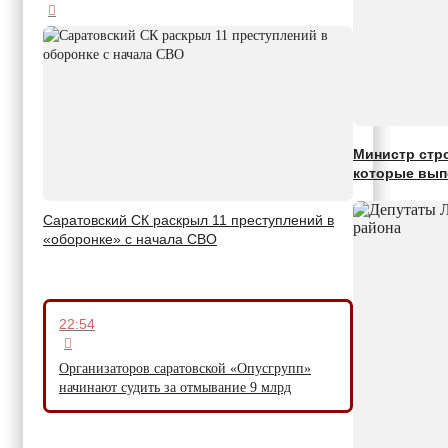
Министр стр
которые вып
Саратовский СК раскрыл 11 преступлений в
«оборонке» с начала СВО
22:54
Организаторов саратовской «Опусгрупп»
начинают судить за отмывание 9 млрд