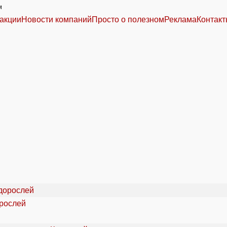
м
акции
Новости компаний
Просто о полезном
Реклама
Контак
орослей