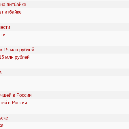
а питбайке
сти
15 млн рублей
шей в России
ке