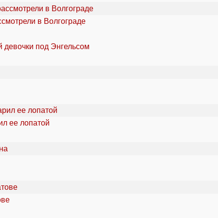
ссмотрели в Волгограде
й девочки под Энгельсом
ил ее лопатой
ове