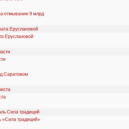
за отмывание 9 млрд
та Еруслановой
сти
од Саратовом
ста
ль «Сила традиций»