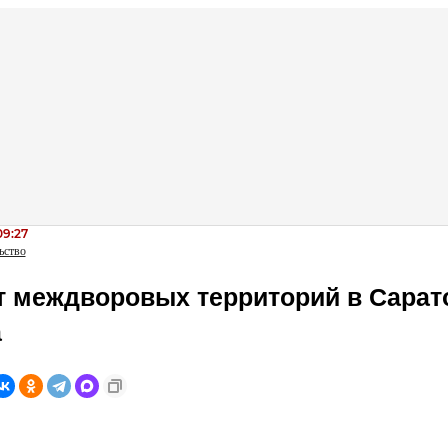
09:27
ьство
 междворовых территорий в Сарат
а