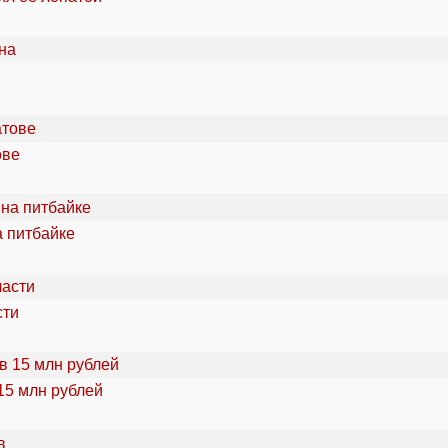
ове
а питбайке
сти
15 млн рублей