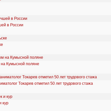
шей в России
ке
 на Кумысной поляне
ниматолог Токарев отметил 50 лет трудового стажа
и кур