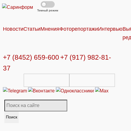
Темный режим
Новости
Статьи
Мнения
Фоторепортажи
Интервью
Вы
ре
+7 (8452) 659-600
+7 (917) 982-81-
37
Поиск