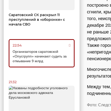
построено 
сгнили, кр
Саратовский СК раскрыл 11
того, неис
преступлений в «оборонке» с
начала СВО
декабре 20
не раньше 
предложили
Также горо
22:54
Организаторов саратовской
«непригодн
«Опусгрупп» начинают судить за
пенсионерк
отмывание 9 млрд
Многочисле
результато
21:32
Между тем,
подчиненны
Фото: Следс