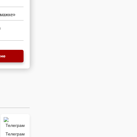
умажке»
з
еме
Телеграм