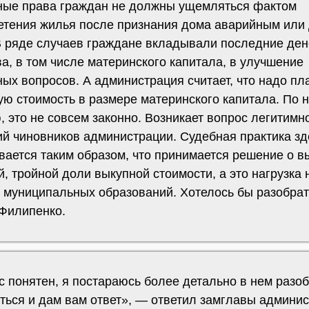
ые права граждан не должны ущемляться фактом
етения жилья после признания дома аварийным или
 В ряде случаев граждане вкладывали последние де
а, в том числе материнского капитала, в улучшение
ых вопросов. А администрация считает, что надо пл
ую стоимость в размере материнского капитала. По 
 это не совсем законно. Возникает вопрос легитимн
ий чиновников администрации. Судебная практика зд
вается таким образом, что принимается решение о в
, тройной доли выкупной стоимости, а это нагрузка 
 муниципальных образований. Хотелось бы разобрат
 Филипенко.
 понятен, я постараюсь более детально в нем разоб
иться и дам вам ответ», — ответил замглавы админи