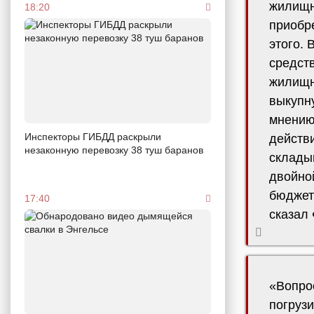
жилищн
18:20
приобр
этого.
средств
жилищн
выкупн
мнению,
Инспекторы ГИБДД раскрыли
действ
незаконную перевозку 38 туш баранов
склады
двойной
бюджет
17:40
сказал
«Вопрос
погруз