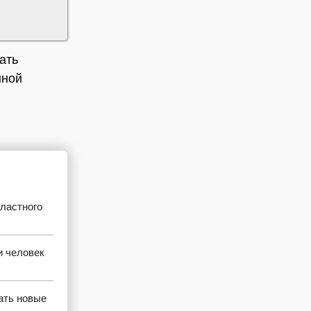
ать
нной
ластного
и человек
ать новые