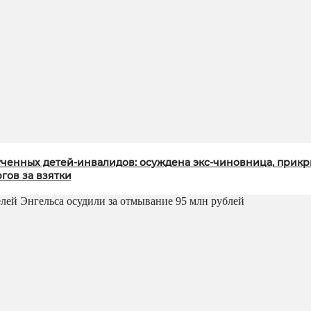
ченных детей-инвалидов: осуждена экс-чиновница, прик
гов за взятки