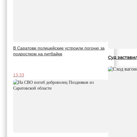
В Саратове полицейские устроили погоню за
подростком на питбайке
Суд застави
13:33