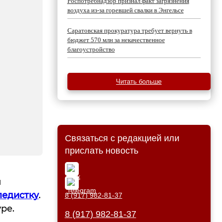
Роспотребнадзор признал факт загрязнения
воздуха из-за горевшей свалки в Энгельсе
Саратовская прокуратура требует вернуть в
бюджет 570 млн за некачественное
благоустройство
Читать больше
Связаться с редакцией или
прислать новость
й
педистку
.
8 (917) 982-81-37
ре.
8 (917) 982-81-37