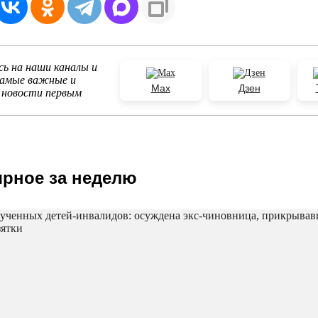
ь на наши каналы и
самые важные и
Max
Дзен
 новости первым
рное за неделю