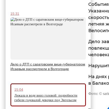
События 
Указанны
15:31
скорость
летняя 
Велосип
Дело зав
повлекш
человека
Дело о ДТП с саратовским вице-губернатором
Нарушит
Исаевым рассмотрели в Волгограде
На днях
в Балако
15:04
Фото: © sari
Лежала в воде вниз головой: подробности
гибели годовалой девочки под Энгельсом