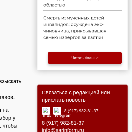
областью
Смерть измученных детей-
инвалидов: осуждена экс-
чиновница, прикрывавшая
семью извергов за взятки
Читать больше
взыскать
Связаться с редакцией или
тавов.
прислать новость
я на
8 (917) 982-81-37
абор у
8 (917) 982-81-37
, чтобы
info@sarinform.ru