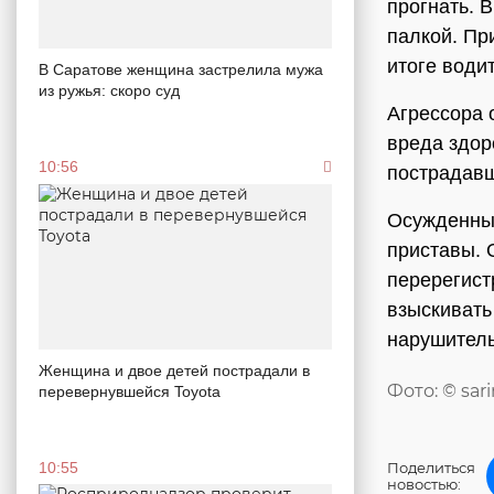
прогнать. 
палкой. Пр
итоге води
В Саратове женщина застрелила мужа
из ружья: скоро суд
Агрессора 
вреда здор
10:56
пострадавш
Осужденный
приставы. 
перерегист
взыскивать
нарушител
Женщина и двое детей пострадали в
Фото: © sar
перевернувшейся Toyota
10:55
Поделиться
новостью: