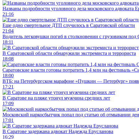
Названы подробности уголовного дела московского адвоката 
21:16
Еще одно смертельное ДТП случилось в Саратовской области
21:04
Водитель легковушки погиб в столкновении с грузовиком под
18:11
В Саратовской области обнаружили экстремиста и террориста
18:08
Саратовские власти готовы потратить 1,4 млн на фестиваль «
18:00
ВТБ: на Петербургском марафоне «Пушкин — Петербург» появи
17:21
В Саратове на пляже утонул мужчина средних лет
17:09
Московский наркосбытчик попал под статью об отмывании ден
17:01
В Саратове задержана адвокат Надежда Ерусланова
16:29