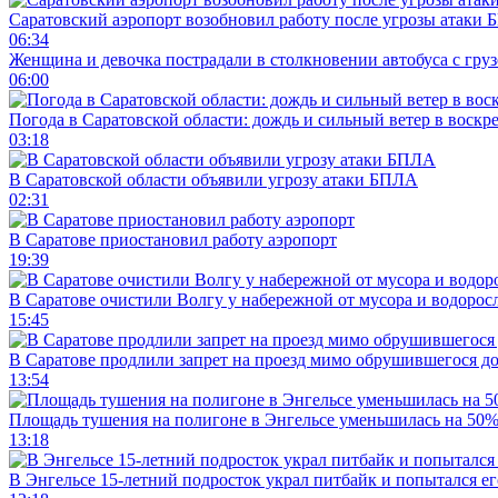
Саратовский аэропорт возобновил работу после угрозы атаки
06:34
Женщина и девочка пострадали в столкновении автобуса с гру
06:00
Погода в Саратовской области: дождь и сильный ветер в воскр
03:18
В Саратовской области объявили угрозу атаки БПЛА
02:31
В Саратове приостановил работу аэропорт
19:39
В Саратове очистили Волгу у набережной от мусора и водорос
15:45
В Саратове продлили запрет на проезд мимо обрушившегося д
13:54
Площадь тушения на полигоне в Энгельсе уменьшилась на 50
13:18
В Энгельсе 15-летний подросток украл питбайк и попытался ег