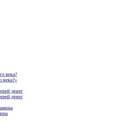
о века?»
терей денег
мина