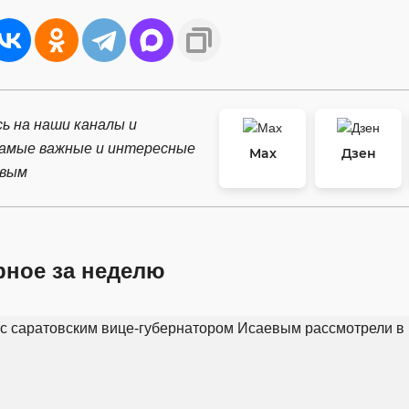
ь на наши каналы и
самые важные и интересные
Max
Дзен
рвым
рное за неделю