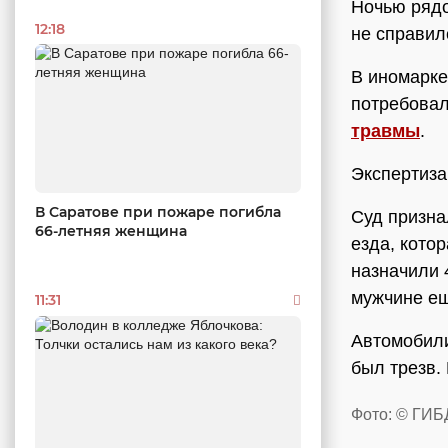
Ночью рядо
12:18
не справил
В иномарке
потребовал
травмы
.
Экспертиза
В Саратове при пожаре погибла
Суд призна
66-летняя женщина
езда, кото
назначили 
мужчине ещ
11:31
Автомобили
был трезв.
Фото: © ГИБ